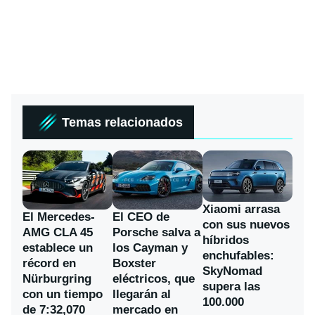
Temas relacionados
Xiaomi arrasa
El Mercedes-
El CEO de
con sus nuevos
AMG CLA 45
Porsche salva a
híbridos
establece un
los Cayman y
enchufables:
récord en
Boxster
SkyNomad
Nürburgring
eléctricos, que
supera las
con un tiempo
llegarán al
100.000
de 7:32,070
mercado en