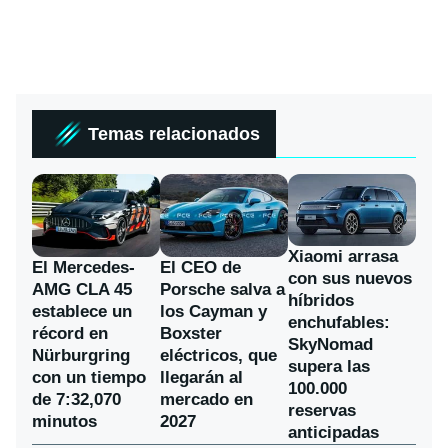
Temas relacionados
Xiaomi arrasa
El Mercedes-
El CEO de
con sus nuevos
AMG CLA 45
Porsche salva a
híbridos
establece un
los Cayman y
enchufables:
récord en
Boxster
SkyNomad
Nürburgring
eléctricos, que
supera las
con un tiempo
llegarán al
100.000
de 7:32,070
mercado en
reservas
minutos
2027
anticipadas