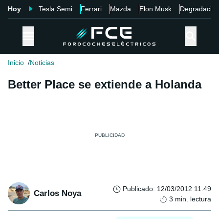
Hoy
Tesla Semi
Ferrari
Mazda
Elon Musk
Degradació
Inicio
Noticias
Better Place se extiende a Holanda
Publicado
:
12/03/2012 11:49
Carlos Noya
3
min. lectura