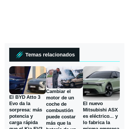
Temas relacionados
Cambiar el
El BYD Atto 3
motor de un
Evo da la
El nuevo
coche de
sorpresa: más
Mitsubishi ASX
combustión
potencia y
es eléctrico... y
puede costar
carga rápida
lo fabrica la
más que la
que el Kia EV3
misma empresa