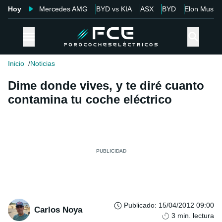
Hoy
Mercedes AMG
BYD vs KIA
ASX
BYD
Elon Musk
Inicio
Noticias
Dime donde vives, y te diré cuanto
contamina tu coche eléctrico
Publicado
:
15/04/2012 09:00
Carlos Noya
3
min. lectura