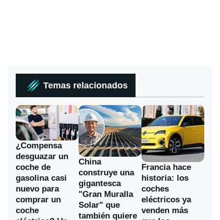
Temas relacionados
¿Compensa
desguazar un
China
coche de
Francia hace
construye una
gasolina casi
historia: los
gigantesca
nuevo para
coches
"Gran Muralla
comprar un
eléctricos ya
Solar" que
coche
venden más
también quiere