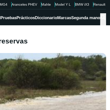
MG4
Aranceles PHEV
Mahle
Model Y L
BMW iX3
Renault 4
d
Pruebas
Prácticos
Diccionario
Marcas
Segunda mano
 reservas