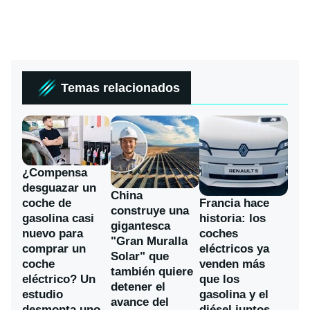
Temas relacionados
¿Compensa
desguazar un
China
coche de
Francia hace
construye una
gasolina casi
historia: los
gigantesca
nuevo para
coches
"Gran Muralla
comprar un
eléctricos ya
Solar" que
coche
venden más
también quiere
eléctrico? Un
que los
detener el
estudio
gasolina y el
avance del
desmonta uno
diésel juntos