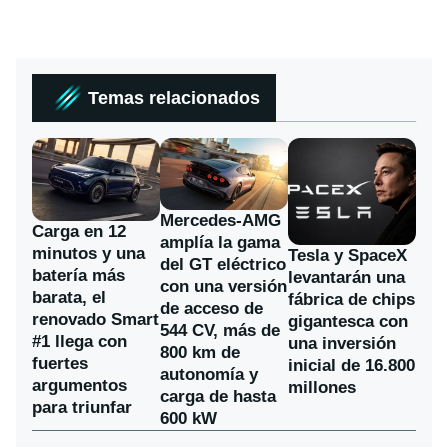
Temas relacionados
Mercedes-AMG
Carga en 12
amplía la gama
minutos y una
Tesla y SpaceX
del GT eléctrico
batería más
levantarán una
con una versión
barata, el
fábrica de chips
de acceso de
renovado Smart
gigantesca con
544 CV, más de
#1 llega con
una inversión
800 km de
fuertes
inicial de 16.800
autonomía y
argumentos
millones
carga de hasta
para triunfar
600 kW