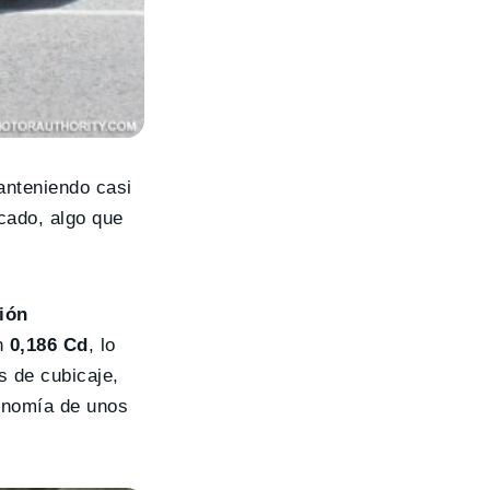
anteniendo casi
cado, algo que
ción
on
0,186 Cd
, lo
s de cubicaje,
tonomía de unos