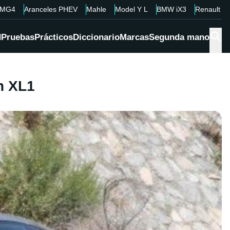
MG4
Aranceles PHEV
Mahle
Model Y L
BMW iX3
Renault 4
d
Pruebas
Prácticos
Diccionario
Marcas
Segunda mano
n XL1