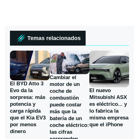
Temas relacionados
Cambiar el
El BYD Atto 3
motor de un
Evo da la
El nuevo
coche de
sorpresa: más
Mitsubishi ASX
combustión
potencia y
es eléctrico... y
puede costar
carga rápida
lo fabrica la
más que la
que el Kia EV3
misma empresa
batería de un
por menos
que el iPhone
coche eléctrico:
dinero
las cifras
sorprenden