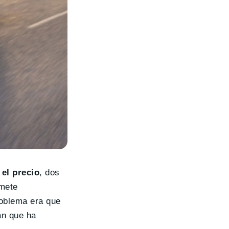
 el precio
, dos
omete
roblema era que
an que ha