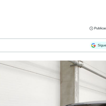
Publica
Sígu