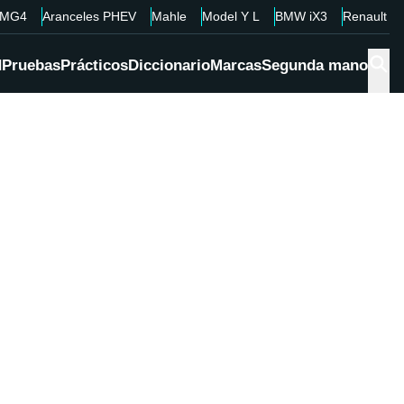
MG4
Aranceles PHEV
Mahle
Model Y L
BMW iX3
Renault 4
d
Pruebas
Prácticos
Diccionario
Marcas
Segunda mano