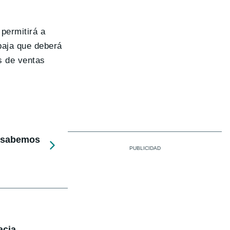
 permitirá a
baja que deberá
s de ventas
e sabemos
acia