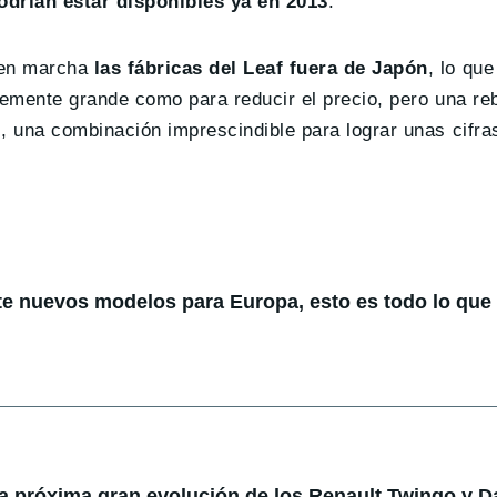
odrían estar disponibles ya en 2013
.
 en marcha
las fábricas del Leaf fuera de Japón
, lo que
emente grande como para reducir el precio, pero una re
 una combinación imprescindible para lograr unas cifra
te nuevos modelos para Europa, esto es todo lo qu
la próxima gran evolución de los Renault Twingo y D