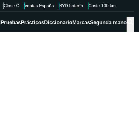
Clase C
Ventas España
BYD batería
Coste 100 km
d
Pruebas
Prácticos
Diccionario
Marcas
Segunda mano