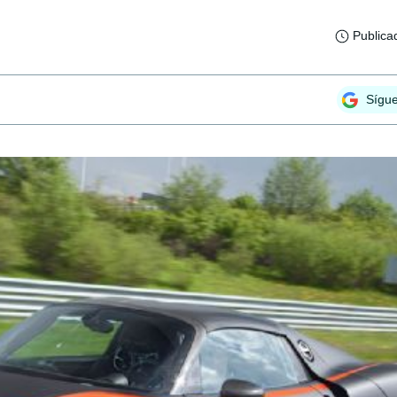
Publica
Sígu