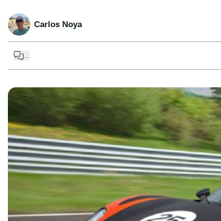
Carlos Noya
...