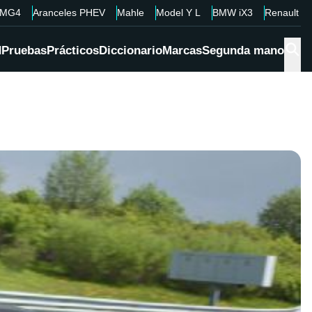
MG4
Aranceles PHEV
Mahle
Model Y L
BMW iX3
Renault 4
d
Pruebas
Prácticos
Diccionario
Marcas
Segunda mano