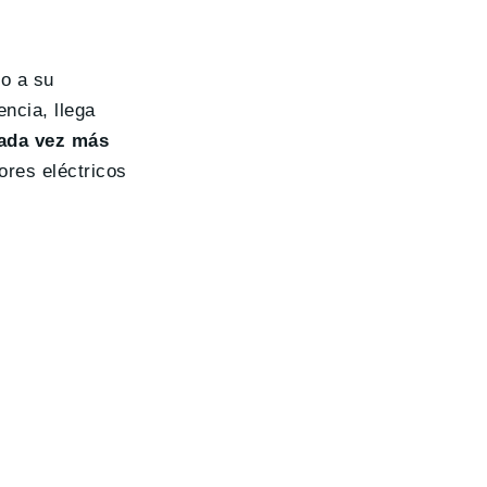
do a su
ncia, llega
cada vez más
ores eléctricos