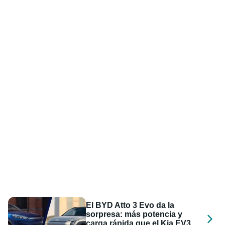
El BYD Atto 3 Evo da la
sorpresa: más potencia y
carga rápida que el Kia EV3