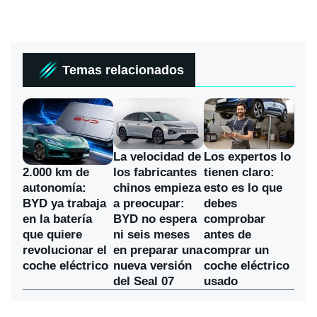
Temas relacionados
La velocidad de
Los expertos lo
los fabricantes
2.000 km de
tienen claro:
chinos empieza
autonomía:
esto es lo que
a preocupar:
BYD ya trabaja
debes
BYD no espera
en la batería
comprobar
ni seis meses
que quiere
antes de
en preparar una
revolucionar el
comprar un
nueva versión
coche eléctrico
coche eléctrico
del Seal 07
usado