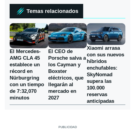
Temas relacionados
Xiaomi arrasa
El Mercedes-
El CEO de
con sus nuevos
AMG CLA 45
Porsche salva a
híbridos
establece un
los Cayman y
enchufables:
récord en
Boxster
SkyNomad
Nürburgring
eléctricos, que
supera las
con un tiempo
llegarán al
100.000
de 7:32,070
mercado en
reservas
minutos
2027
anticipadas