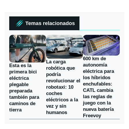
Temas relacionados
600 km de
La carga
autonomía
Esta es la
robótica que
eléctrica para
primera bici
podría
los híbridos
eléctrica
revolucionar el
enchufables:
plegable
robotaxi: 10
CATL cambia
preparada
coches
las reglas de
también para
eléctricos a la
juego con la
caminos de
vez y sin
nueva batería
tierra
humanos
Freevoy