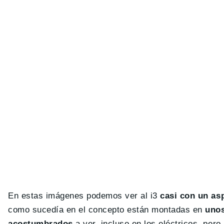
En estas imágenes podemos ver al i3
casi con un asp
como sucedía en el concepto están montadas en
unos
acostumbrados
a ver, incluso en los eléctricos, per