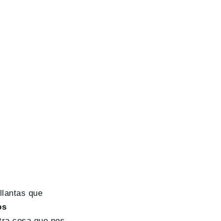
 llantas que
os
Otra cosa que nos