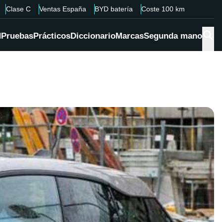
Clase C
Ventas España
BYD batería
Coste 100 km
d
Pruebas
Prácticos
Diccionario
Marcas
Segunda mano