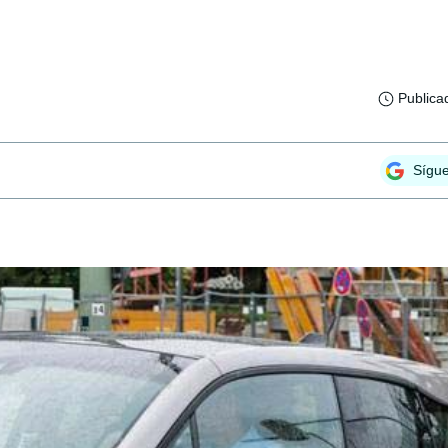
Publica
Sígu