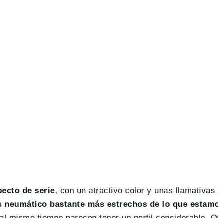
ecto de serie
, con un atractivo color y unas llamativas
 neumático bastante más estrechos de lo que estam
o al mismo tiempo parecen tener un perfil considerable. 