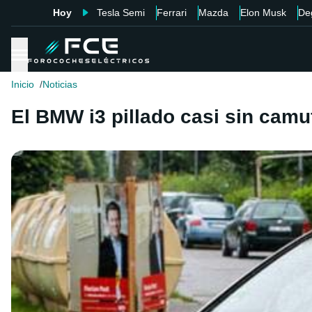
Hoy
Tesla Semi
Ferrari
Mazda
Elon Musk
De
Inicio
Noticias
El BMW i3 pillado casi sin camu