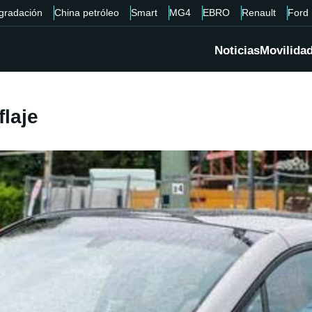
gradación
China petróleo
Smart
MG4
EBRO
Renault
Ford
Noticias
Movilida
flaje