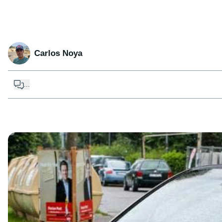
Carlos Noya
...