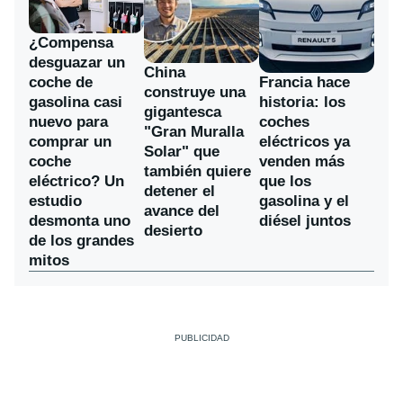
¿Compensa
desguazar un
China
coche de
Francia hace
construye una
gasolina casi
historia: los
gigantesca
nuevo para
coches
"Gran Muralla
comprar un
eléctricos ya
Solar" que
coche
venden más
también quiere
eléctrico? Un
que los
detener el
estudio
gasolina y el
avance del
desmonta uno
diésel juntos
desierto
de los grandes
mitos