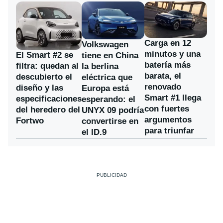
Carga en 12
Volkswagen
minutos y una
El Smart #2 se
tiene en China
batería más
filtra: quedan al
la berlina
barata, el
descubierto el
eléctrica que
renovado
diseño y las
Europa está
Smart #1 llega
especificaciones
esperando: el
con fuertes
del heredero del
UNYX 09 podría
argumentos
Fortwo
convertirse en
para triunfar
el ID.9