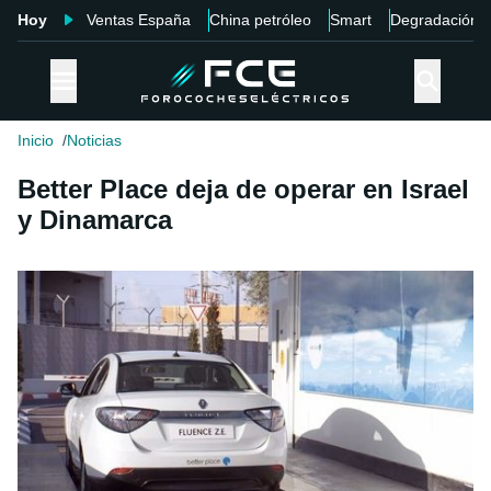
Hoy
Ventas España
China petróleo
Smart
Degradación
Inicio
Noticias
Better Place deja de operar en Israel
y Dinamarca