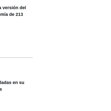
 versión del
omía de 213
iladas en su
s