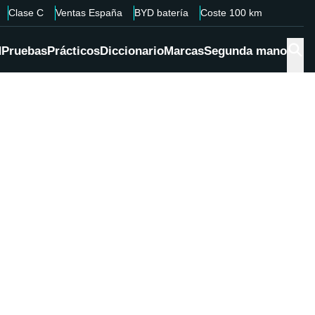
Clase C
Ventas España
BYD batería
Coste 100 km
d
Pruebas
Prácticos
Diccionario
Marcas
Segunda mano