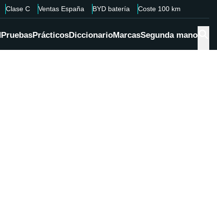
Clase C
Ventas España
BYD batería
Coste 100 km
d
Pruebas
Prácticos
Diccionario
Marcas
Segunda mano