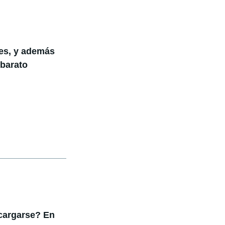
hes, y además
 barato
cargarse? En