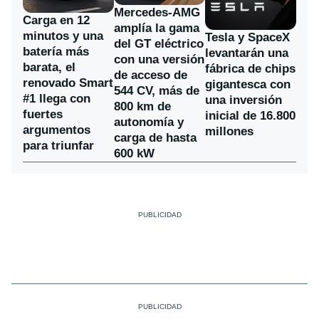
Mercedes-AMG
Carga en 12
amplía la gama
minutos y una
Tesla y SpaceX
del GT eléctrico
batería más
levantarán una
con una versión
barata, el
fábrica de chips
de acceso de
renovado Smart
gigantesca con
544 CV, más de
#1 llega con
una inversión
800 km de
fuertes
inicial de 16.800
autonomía y
argumentos
millones
carga de hasta
para triunfar
600 kW