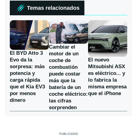
Temas relacionados
Cambiar el
El BYD Atto 3
motor de un
Evo da la
El nuevo
coche de
sorpresa: más
Mitsubishi ASX
combustión
potencia y
es eléctrico... y
puede costar
carga rápida
lo fabrica la
más que la
que el Kia EV3
misma empresa
batería de un
por menos
que el iPhone
coche eléctrico:
dinero
las cifras
sorprenden