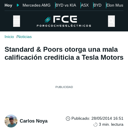
Hoy
Mercedes AMG
BYD vs KIA
ASX
BYD
Elon Musk
Inicio
Noticias
Standard & Poors otorga una mala
calificación crediticia a Tesla Motors
Publicado
:
28/05/2014 16:51
Carlos Noya
3
min. lectura