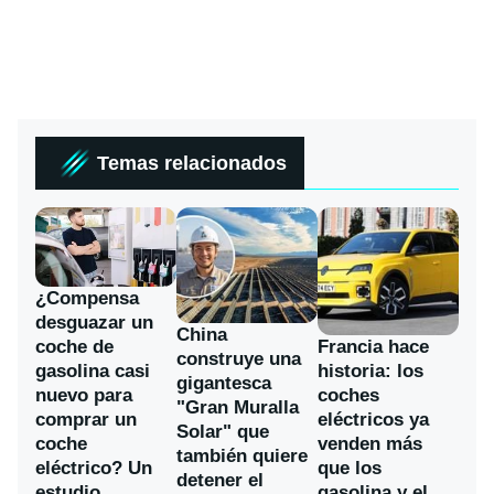
Temas relacionados
¿Compensa
desguazar un
China
coche de
Francia hace
construye una
gasolina casi
historia: los
gigantesca
nuevo para
coches
"Gran Muralla
comprar un
eléctricos ya
Solar" que
coche
venden más
también quiere
eléctrico? Un
que los
detener el
estudio
gasolina y el