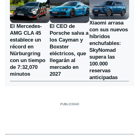
Xiaomi arrasa
El Mercedes-
El CEO de
con sus nuevos
AMG CLA 45
Porsche salva a
híbridos
establece un
los Cayman y
enchufables:
récord en
Boxster
SkyNomad
Nürburgring
eléctricos, que
supera las
con un tiempo
llegarán al
100.000
de 7:32,070
mercado en
reservas
minutos
2027
anticipadas