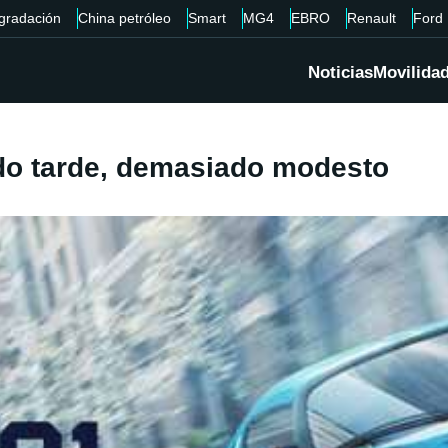
gradación
China petróleo
Smart
MG4
EBRO
Renault
Ford
Noticias
Movilida
ado tarde, demasiado modesto