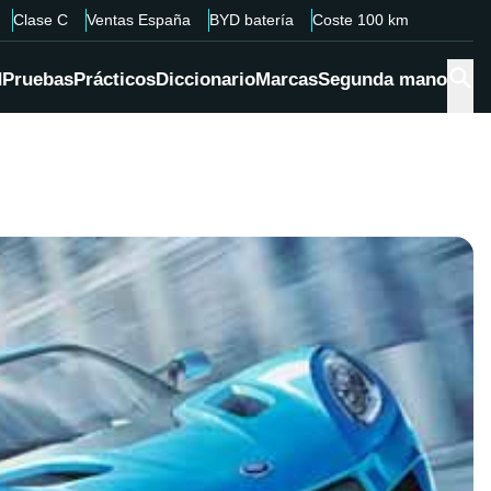
Clase C
Ventas España
BYD batería
Coste 100 km
d
Pruebas
Prácticos
Diccionario
Marcas
Segunda mano