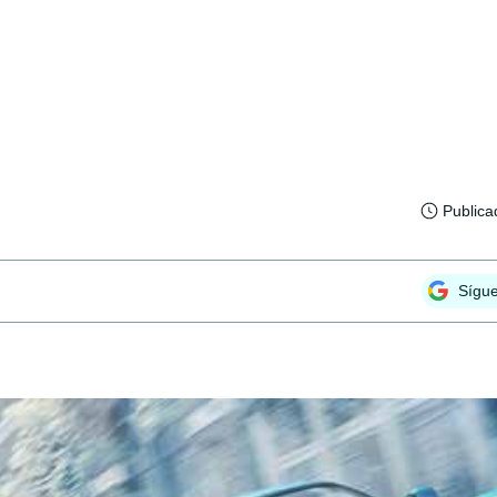
Publica
Sígu