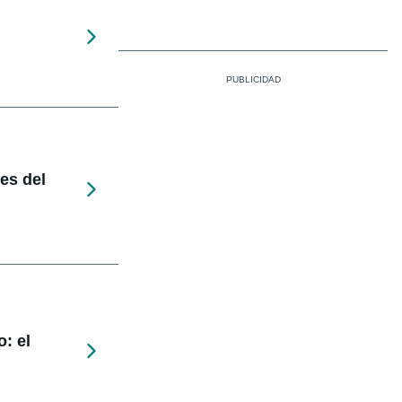
nes del
: el