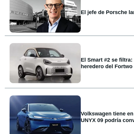
El jefe de Porsche l
El Smart #2 se filtra
heredero del Fortwo
Volkswagen tiene en 
UNYX 09 podría conve