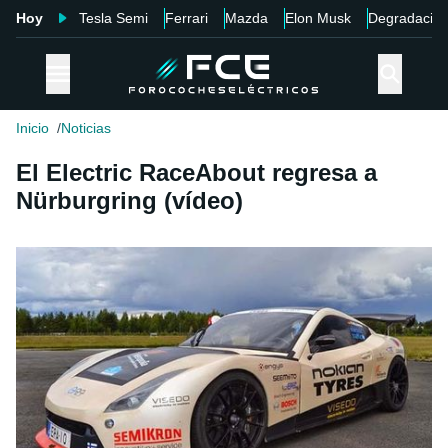
Hoy
Tesla Semi
Ferrari
Mazda
Elon Musk
Degradació
Inicio
Noticias
El Electric RaceAbout regresa a
Nürburgring (vídeo)