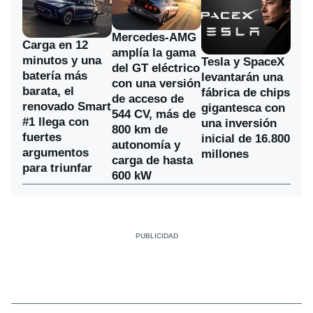
Mercedes-AMG
Carga en 12
amplía la gama
minutos y una
Tesla y SpaceX
del GT eléctrico
batería más
levantarán una
con una versión
barata, el
fábrica de chips
de acceso de
renovado Smart
gigantesca con
544 CV, más de
#1 llega con
una inversión
800 km de
fuertes
inicial de 16.800
autonomía y
argumentos
millones
carga de hasta
para triunfar
600 kW