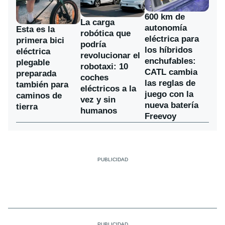
600 km de
La carga
autonomía
Esta es la
robótica que
eléctrica para
primera bici
podría
los híbridos
eléctrica
revolucionar el
enchufables:
plegable
robotaxi: 10
CATL cambia
preparada
coches
las reglas de
también para
eléctricos a la
juego con la
caminos de
vez y sin
nueva batería
tierra
humanos
Freevoy