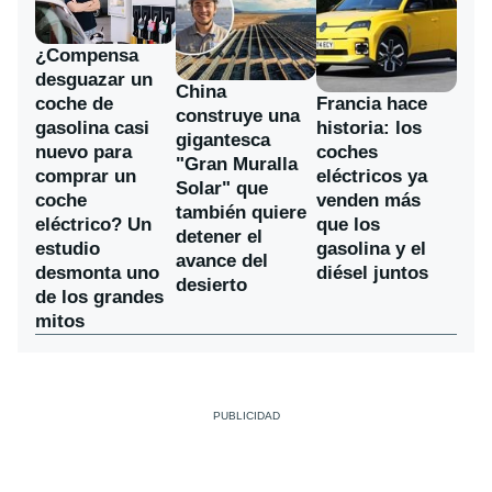
¿Compensa
desguazar un
China
coche de
Francia hace
construye una
gasolina casi
historia: los
gigantesca
nuevo para
coches
"Gran Muralla
comprar un
eléctricos ya
Solar" que
coche
venden más
también quiere
eléctrico? Un
que los
detener el
estudio
gasolina y el
avance del
desmonta uno
diésel juntos
desierto
de los grandes
mitos