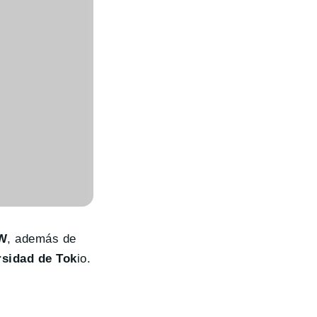
MW
, además de
rsidad de Tok
io.