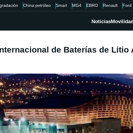
gradación
China petróleo
Smart
MG4
EBRO
Renault
Ford
Noticias
Movilida
Internacional de Baterías de Liti