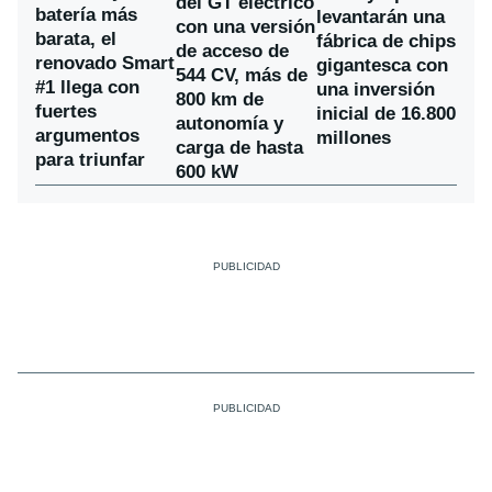
del GT eléctrico
batería más
levantarán una
con una versión
barata, el
fábrica de chips
de acceso de
renovado Smart
gigantesca con
544 CV, más de
#1 llega con
una inversión
800 km de
fuertes
inicial de 16.800
autonomía y
argumentos
millones
carga de hasta
para triunfar
600 kW