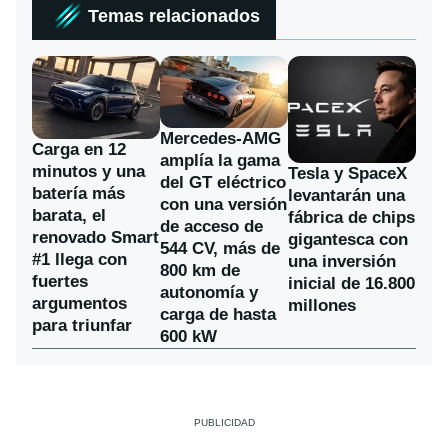
Temas relacionados
Mercedes-AMG
Carga en 12
amplía la gama
minutos y una
Tesla y SpaceX
del GT eléctrico
batería más
levantarán una
con una versión
barata, el
fábrica de chips
de acceso de
renovado Smart
gigantesca con
544 CV, más de
#1 llega con
una inversión
800 km de
fuertes
inicial de 16.800
autonomía y
argumentos
millones
carga de hasta
para triunfar
600 kW