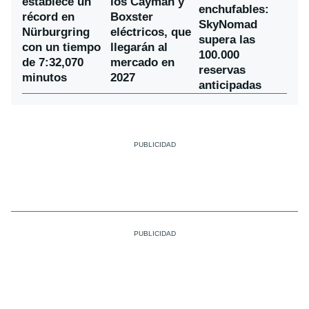
establece un
los Cayman y
enchufables:
récord en
Boxster
SkyNomad
Nürburgring
eléctricos, que
supera las
con un tiempo
llegarán al
100.000
de 7:32,070
mercado en
reservas
minutos
2027
anticipadas