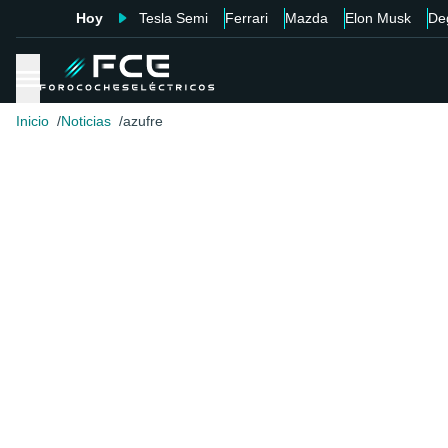
Hoy
Tesla Semi
Ferrari
Mazda
Elon Musk
De
Inicio
Noticias
azufre