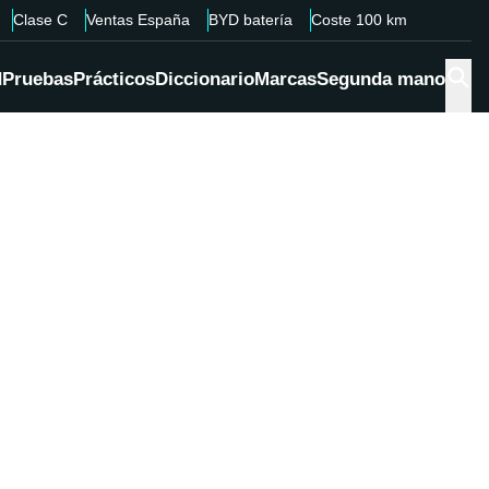
Clase C
Ventas España
BYD batería
Coste 100 km
d
Pruebas
Prácticos
Diccionario
Marcas
Segunda mano