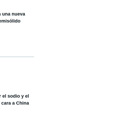
n una nueva
semisólido
el sodio y el
r cara a China