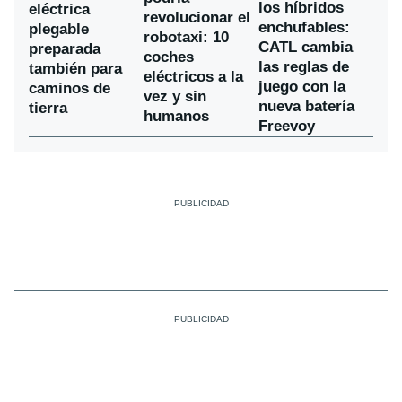
los híbridos
eléctrica
revolucionar el
enchufables:
plegable
robotaxi: 10
CATL cambia
preparada
coches
las reglas de
también para
eléctricos a la
juego con la
caminos de
vez y sin
nueva batería
tierra
humanos
Freevoy