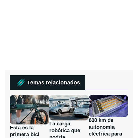
Temas relacionados
600 km de
La carga
autonomía
Esta es la
robótica que
eléctrica para
primera bici
podría