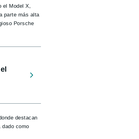
o el Model X,
a parte más alta
igioso Porsche
el
 donde destacan
 dado como