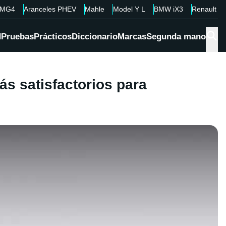
MG4
Aranceles PHEV
Mahle
Model Y L
BMW iX3
Renault 4
d
Pruebas
Prácticos
Diccionario
Marcas
Segunda mano
s satisfactorios para