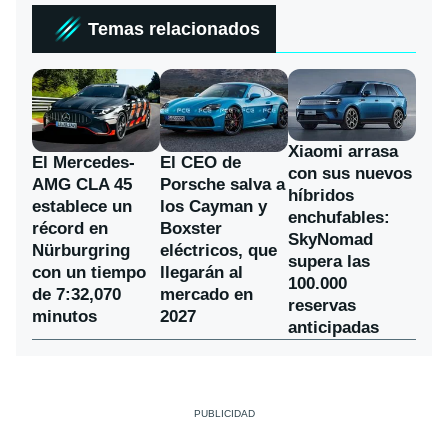
Temas relacionados
Xiaomi arrasa
El Mercedes-
El CEO de
con sus nuevos
AMG CLA 45
Porsche salva a
híbridos
establece un
los Cayman y
enchufables:
récord en
Boxster
SkyNomad
Nürburgring
eléctricos, que
supera las
con un tiempo
llegarán al
100.000
de 7:32,070
mercado en
reservas
minutos
2027
anticipadas