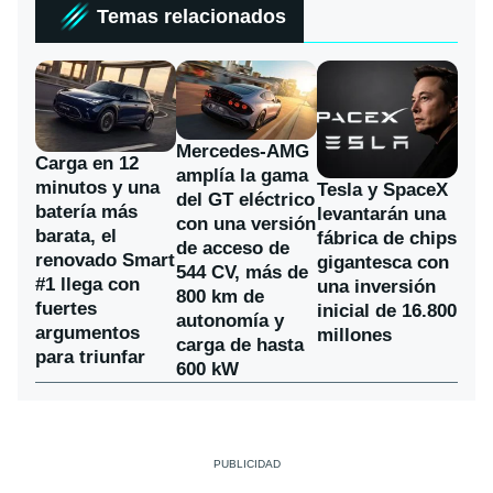
Temas relacionados
Mercedes-AMG
Carga en 12
amplía la gama
minutos y una
Tesla y SpaceX
del GT eléctrico
batería más
levantarán una
con una versión
barata, el
fábrica de chips
de acceso de
renovado Smart
gigantesca con
544 CV, más de
#1 llega con
una inversión
800 km de
fuertes
inicial de 16.800
autonomía y
argumentos
millones
carga de hasta
para triunfar
600 kW