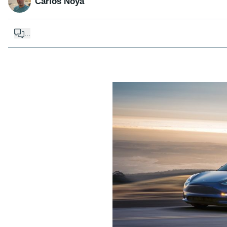
Carlos Noya
...