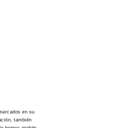
 marcados en su
ación, también
e hemos podido