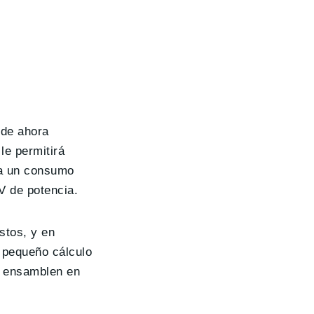
r de ahora
le permitirá
ía un consumo
V de potencia.
stos, y en
 pequeño cálculo
e ensamblen en