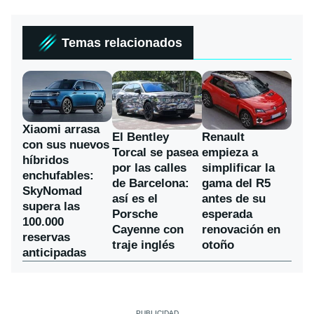
Temas relacionados
Xiaomi arrasa
El Bentley
Renault
con sus nuevos
Torcal se pasea
empieza a
híbridos
por las calles
simplificar la
enchufables:
de Barcelona:
gama del R5
SkyNomad
así es el
antes de su
supera las
Porsche
esperada
100.000
Cayenne con
renovación en
reservas
traje inglés
otoño
anticipadas