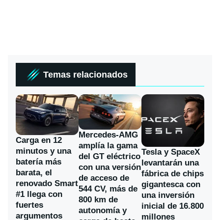
Temas relacionados
Mercedes-AMG
Carga en 12
amplía la gama
minutos y una
Tesla y SpaceX
del GT eléctrico
batería más
levantarán una
con una versión
barata, el
fábrica de chips
de acceso de
renovado Smart
gigantesca con
544 CV, más de
#1 llega con
una inversión
800 km de
fuertes
inicial de 16.800
autonomía y
argumentos
millones