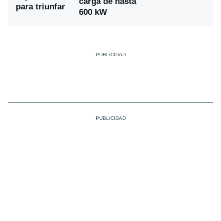
carga de hasta
para triunfar
600 kW