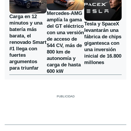
Mercedes-AMG
Carga en 12
amplía la gama
minutos y una
Tesla y SpaceX
del GT eléctrico
batería más
levantarán una
con una versión
barata, el
fábrica de chips
de acceso de
renovado Smart
gigantesca con
544 CV, más de
#1 llega con
una inversión
800 km de
fuertes
inicial de 16.800
autonomía y
argumentos
millones
carga de hasta
para triunfar
600 kW