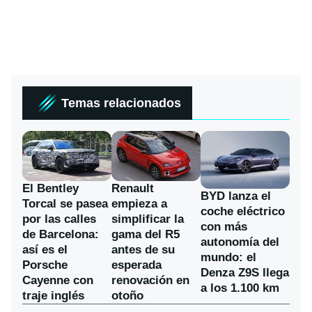
Temas relacionados
El Bentley
Renault
BYD lanza el
Torcal se pasea
empieza a
coche eléctrico
por las calles
simplificar la
con más
de Barcelona:
gama del R5
autonomía del
así es el
antes de su
mundo: el
Porsche
esperada
Denza Z9S llega
Cayenne con
renovación en
a los 1.100 km
traje inglés
otoño