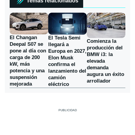
Temas relacionados
El Changan
El Tesla Semi
Comienza la
Deepal S07 se
llegará a
producción del
pone al día con
Europa en 2027,
BMW i3: la
carga de 200
Elon Musk
elevada
kW, más
confirma el
demanda
potencia y una
lanzamiento del
augura un éxito
suspensión
camión
arrollador
mejorada
eléctrico