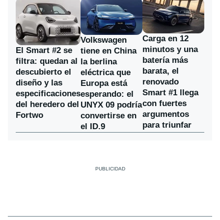
Carga en 12
Volkswagen
minutos y una
El Smart #2 se
tiene en China
batería más
filtra: quedan al
la berlina
barata, el
descubierto el
eléctrica que
renovado
diseño y las
Europa está
Smart #1 llega
especificaciones
esperando: el
con fuertes
del heredero del
UNYX 09 podría
argumentos
Fortwo
convertirse en
para triunfar
el ID.9