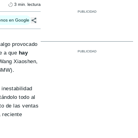
3
min. lectura
enos en Google
, algo provocado
be a que
hay
 Wang Xiaoshen,
 BMW).
inestabilidad
tándolo todo al
to de las ventas
 reciente