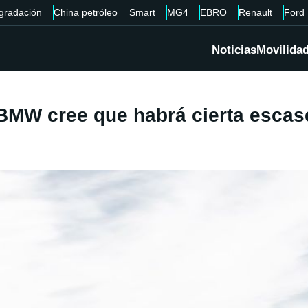
gradación
China petróleo
Smart
MG4
EBRO
Renault
Ford
Noticias
Movilida
y BMW cree que habrá cierta escas