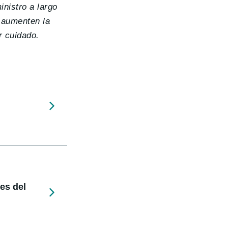
nistro a largo
 aumenten la
r cuidado.
nes del