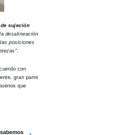
 de sujeción
la desalineación
 las posiciones
piezas”.
cuerdo con
ente, gran parte
 buenos que
e sabemos