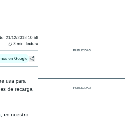
do
:
21/12/2018 10:58
3
min. lectura
enos en Google
 se usa para
des de recarga,
a
, en nuestro
.