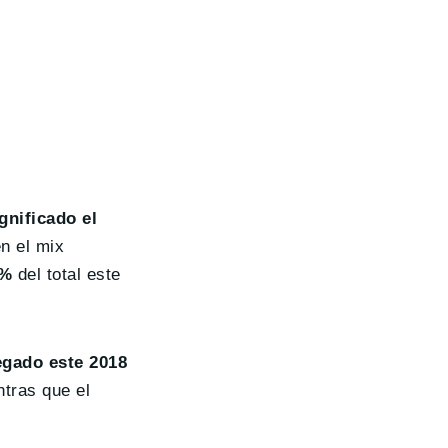
gnificado el
en el mix
7%
del total este
egado este 2018
ntras que el